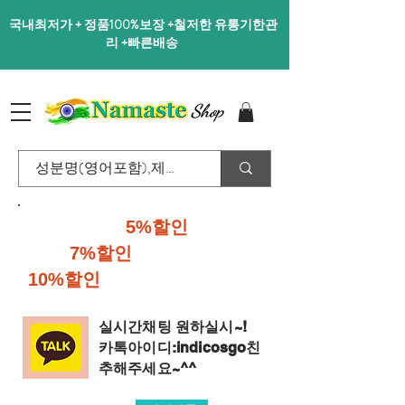
국내최저가 + 정품100%보장 +철저한 유통기한관
리 +빠른배송
Shop
40달러이상
5%할인
,70달러
이상
7%할인
,100달러이상
10%할인
행사진행중입니다.
실시간채팅 원하실시~!
​카톡아이디:indicosgo친
추해주세요~^^