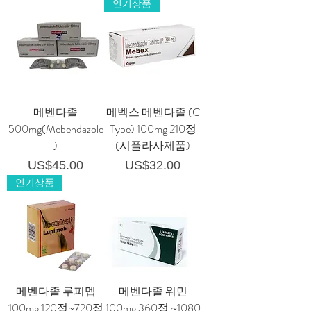
인기상품
메벤다졸
메벡스 메벤다졸 (C
500mg(Mebendazole
Type) 100mg 210정
)
(시플라사제품)
가격
가격
US$45.00
US$32.00
인기상품
메벤다졸 루피멥
메벤다졸 워민
100mg 120정~720정
100mg 360정 ~1080