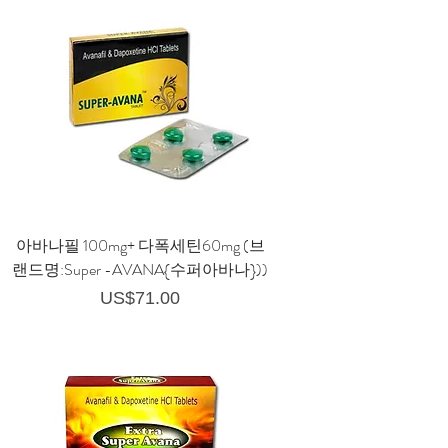
아바나필 100mg+ 다폭세틴60mg (브
랜드명:Super -AVANA{수퍼아바나}))
가격
US$71.00