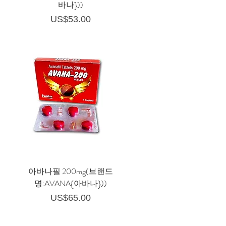
바나}))
가격
US$53.00
아바나필 200mg(브랜드
명:AVANA{아바나}))
가격
US$65.00