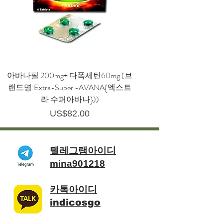
아바나필 200mg+ 다폭세틴60mg (브
랜드명:Extra-Super -AVANA{엑스트
라 수퍼아바나}))
가격
US$82.00
텔레그램아이디
mina901218
카톡아이디
indicosgo