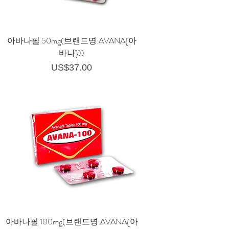
아바나필 50mg(브랜드명:AVANA{아
바나}))
가격
US$37.00
아바나필 100mg(브랜드명:AVANA{아