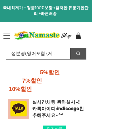
국내최저가 + 정품100%보장 +철저한 유통기한관
리 +빠른배송
Shop
40달러이상
5%할인
,70달러
이상
7%할인
,100달러이상
10%할인
행사진행중입니다.
실시간채팅 원하실시~!
​카톡아이디:indicosgo친
추해주세요~^^
인기상품