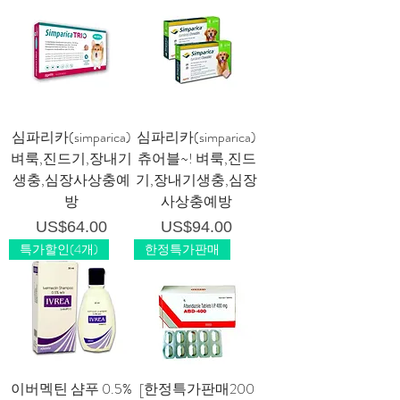
심파리카(simparica)
심파리카(simparica)
벼룩,진드기,장내기
츄어블~! 벼룩,진드
생충,심장사상충예
기,장내기생충,심장
방
사상충예방
가격
가격
US$64.00
US$94.00
특가할인(4개)
한정특가판매
이버멕틴 샴푸 0.5%
[한정특가판매200