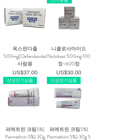
옥스펀다졸
니클로사마이드
500mg(Oxfendazole)
Niclobest 500mg 100
사람용
정~600정
가격
가격
US$37.00
US$30.00
신상인기상품
신상인기상품
퍼메트린 크림5%(
퍼메트린 크림5%(
Permethrin 5%) 30g
Permethrin 5%) 30g 5