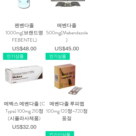
펜벤다졸
메벤다졸
1000mg(브랜드명
500mg(Mebendazole
FEBENTEL)
)
가격
가격
US$48.00
US$45.00
인기상품
인기상품
메벡스 메벤다졸 (C
메벤다졸 루피멥
Type) 100mg 210정
100mg 120정~720정
(시플라사제품)
품절
가격
US$32.00
인기신상품