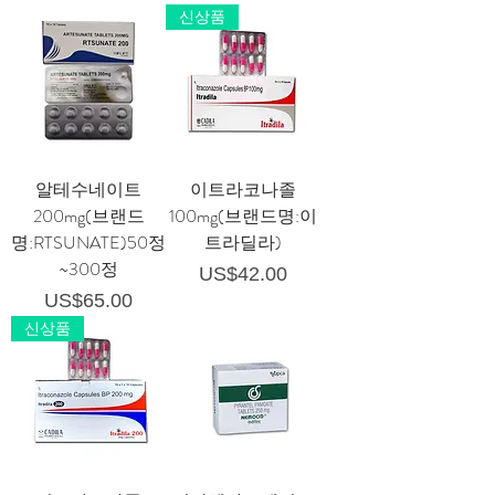
신상품
알테수네이트
이트라코나졸
200mg(브랜드
100mg(브랜드명:이
명:RTSUNATE)50정
트라딜라)
~300정
가격
US$42.00
가격
US$65.00
신상품