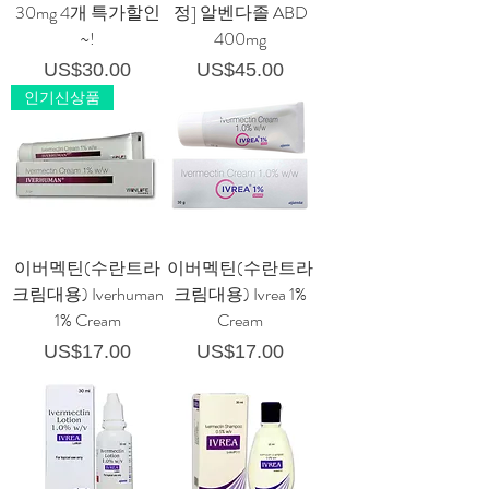
30mg 4개 특가할인
정] 알벤다졸 ABD
~!
400mg
가격
가격
US$30.00
US$45.00
인기신상품
이버멕틴(수란트라
이버멕틴(수란트라
크림대용) Iverhuman
크림대용) Ivrea 1%
1% Cream
Cream
가격
가격
US$17.00
US$17.00