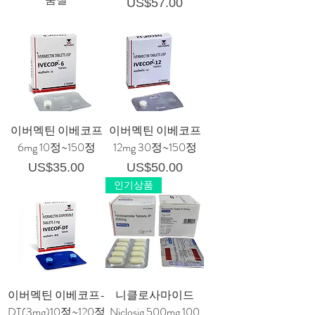
가격
US$57.00
이버멕틴 이베코프
이버멕틴 이베코프
6mg 10정~150정
12mg 30정~150정
가격
가격
US$35.00
US$50.00
인기상품
이버멕틴 이베코프-
니클로사마이드
DT(3mg)10정~120정
Niclosig 500mg 100