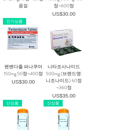
품절
정~600정
가격
US$30.00
인기상품
펜벤다졸 파나쿠어
니타조사나이드
150mg 50정~400정
500mg (브랜드명:
니조나이드) 60정
가격
US$30.00
~360정
가격
US$35.00
신상품
신상품