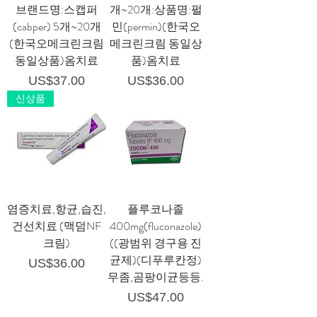
브랜드명:스캡퍼
개~20개:상품명:펄
(cabper) 5개~20개
민(permin)(한국오
(한국오메크린크림
메크린크림 동일상
동일상품)옴치료
품)옴치료
가격
가격
US$37.00
US$36.00
신상품
염증치료,항균,습진,
플루코나졸
건선치료 (맥덤NF
400mg(fluconazole)
크림)
((광범위 경구용 진
균제)(디푸루칸정)
가격
US$36.00
무좀,곰팡이균등등.
가격
US$47.00