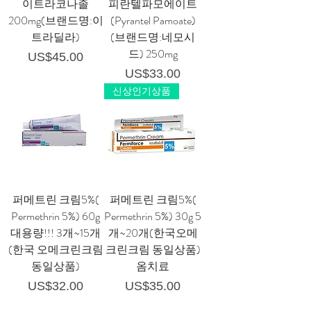
이트라코나졸
피란텔파모에이트
200mg(브랜드명:이
(Pyrantel Pamoate)
트라딜라)
(브랜드명:네모시
드) 250mg
가격
US$45.00
가격
US$33.00
신상인기상품
퍼메트린 크림5%(
퍼메트린 크림5%(
Permethrin 5%) 60g
Permethrin 5%) 30g 5
대용량!!! 3개~15개
개~20개(한국오메
(한국 오메크린크림
크린크림 동일상품)
동일상품)
옴치료
가격
가격
US$32.00
US$35.00