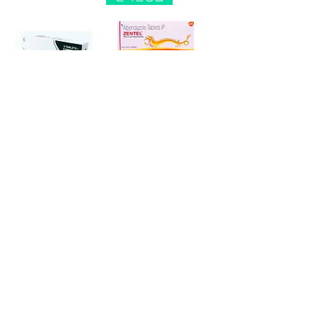
메벤다졸 워민
알벤다졸 젠텔
100mg 360정 ~1080
(ZENTEL)400mg
정
100정~600정
가격
가격
US$46.00
US$36.00
신상품
인기상품
알벤다졸(브랜드명:
알벤다졸 반디
알돌ALDOL) 400mg
400mg 30정~180정