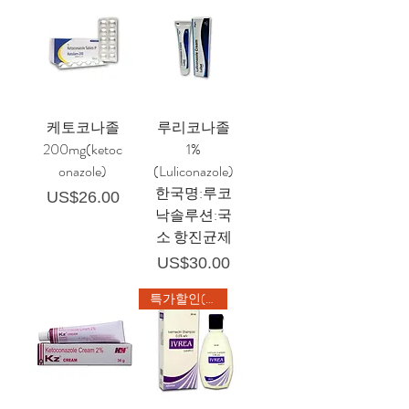
케토코나졸
루리코나졸
200mg(ketoc
1%
onazole)
(Luliconazole)
한국명:루코
가격
US$26.00
낙솔루션:국
소 항진균제
가격
US$30.00
특가할인(4개)