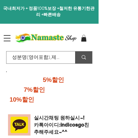
국내최저가 + 정품100%보장 +철저한 유통기한관
리 +빠른배송
Shop
40달러이상
5%할인
,70달러
이상
7%할인
,100달러이상
10%할인
행사진행중입니다.
실시간채팅 원하실시~!
​카톡아이디:indicosgo친
추해주세요~^^