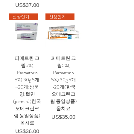
가격
US$37.00
신상인기상품
신상인기상품
퍼메트린 크
퍼메트린 크
림5%(
림5%(
Permethrin
Permethrin
5%) 30g 5개
5%) 30g 5개
~20개:상품
~20개(한국
명:펄민
오메크린크
(permin)(한국
림 동일상품)
오메크린크
옴치료
림 동일상품)
가격
US$35.00
옴치료
가격
US$36.00