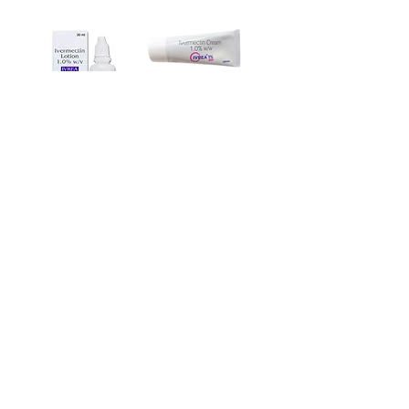
이버멕틴 로
이버멕틴(수
션 1.0% (Ivrea
란트라 크림
Ivermectin
대용) Ivrea 1%
Lotion)30mg 1
Cream
개~ 10개
가격
US$17.00
가격
US$21.00