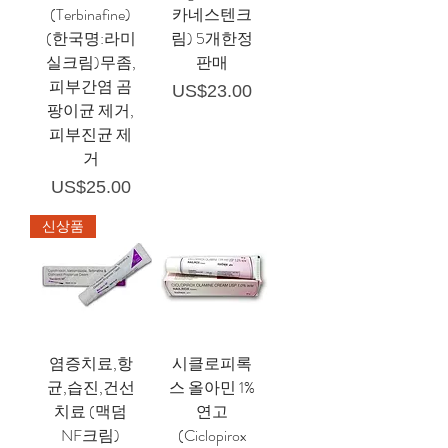
(Terbinafine)
카네스텐크
(한국명:라미
림) 5개한정
실크림)무좀,
판매
피부간염 곰
가격
US$23.00
팡이균 제거,
피부진균 제
거
가격
US$25.00
신상품
염증치료,항
시클로피록
균,습진,건선
스 올아민 1%
치료 (맥덤
연고
NF크림)
(Ciclopirox