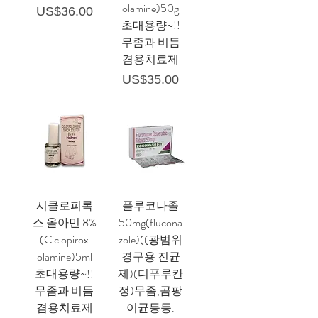
olamine)50g
가격
US$36.00
초대용량~!!
무좀과 비듬
겸용치료제
가격
US$35.00
시클로피록
플루코나졸
스 올아민 8%
50mg(flucona
(Ciclopirox
zole)((광범위
olamine)5ml
경구용 진균
초대용량~!!
제)(디푸루칸
무좀과 비듬
정)무좀,곰팡
겸용치료제
이균등등.