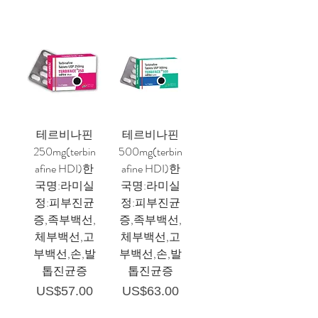
테르비나핀
테르비나핀
250mg(terbin
500mg(terbin
afine HDI)한
afine HDI)한
국명:라미실
국명:라미실
정:피부진균
정:피부진균
증,족부백선,
증,족부백선,
체부백선,고
체부백선,고
부백선,손,발
부백선,손,발
톱진균증
톱진균증
가격
가격
US$57.00
US$63.00