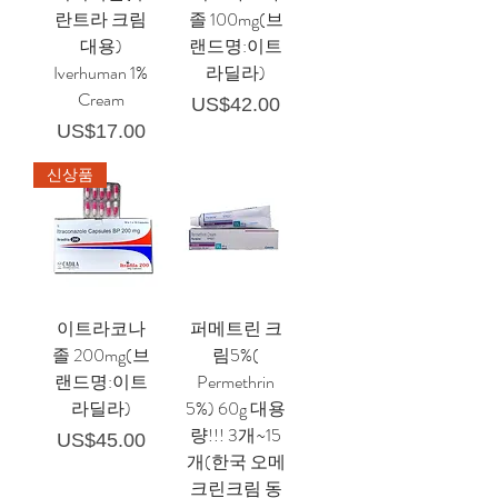
란트라 크림
졸 100mg(브
대용)
랜드명:이트
Iverhuman 1%
라딜라)
Cream
가격
US$42.00
가격
US$17.00
신상품
이트라코나
퍼메트린 크
졸 200mg(브
림5%(
랜드명:이트
Permethrin
라딜라)
5%) 60g 대용
량!!! 3개~15
가격
US$45.00
개(한국 오메
크린크림 동