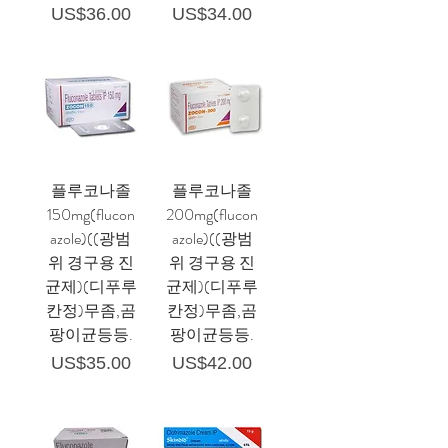
가격
가격
US$36.00
US$34.00
플루코나졸
플루코나졸
150mg(flucon
200mg(flucon
azole)((광범
azole)((광범
위 경구용 진
위 경구용 진
균제)(디푸루
균제)(디푸루
칸정)무좀,곰
칸정)무좀,곰
팡이균등등.
팡이균등등.
가격
가격
US$35.00
US$42.00