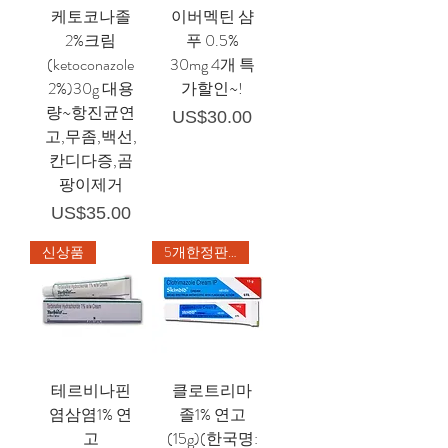
케토코나졸
이버멕틴 샴
2%크림
푸 0.5%
(ketoconazole
30mg 4개 특
2%)30g 대용
가할인~!
량~항진균연
가격
US$30.00
고,무좀,백선,
칸디다증,곰
팡이제거
가격
US$35.00
신상품
5개한정판매
테르비나핀
클로트리마
염삼염1% 연
졸1% 연고
고
(15g)(한국명: