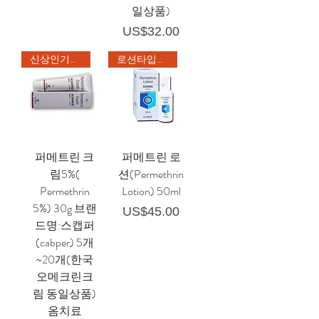
일상품)
가격
US$32.00
신상인기상품
로션타입의 신상품
퍼메트린 크
퍼메트린 로
림5%(
션(Permethrin
Permethrin
Lotion) 50ml
5%) 30g 브랜
가격
US$45.00
드명:스캡퍼
(cabper) 5개
~20개(한국
오메크린크
림 동일상품)
옴치료