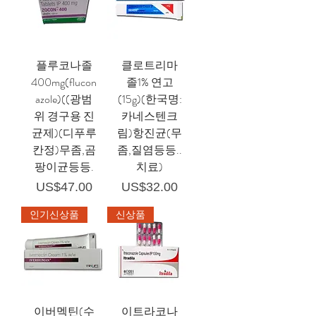
플루코나졸
클로트리마
400mg(flucon
졸1% 연고
azole)((광범
(15g)(한국명:
위 경구용 진
카네스텐크
균제)(디푸루
림)항진균(무
칸정)무좀,곰
좀,질염등등..
팡이균등등.
치료)
가격
가격
US$47.00
US$32.00
인기신상품
신상품
이버멕틴(수
이트라코나