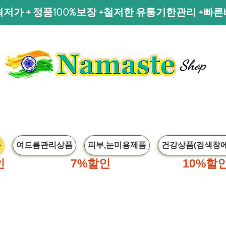
저가 + 정품100%보장 +철저한 유통기한관리 +빠
Shop
품
여드름관리상품
피부,눈미용제품
건강상품(검색창에
인
,70달러이상
7%할인
,100달러이상
10%할