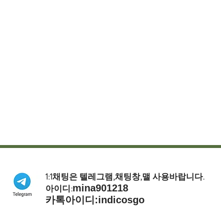
1:1채팅은 텔레그램,채팅창,맬 사용바랍니다.
​아이디:
mina901218
​카톡아이디:indicosgo