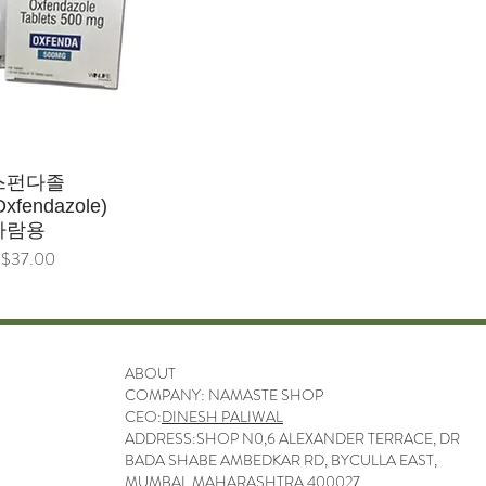
제품보기
스펀다졸
xfendazole)
사람용
격
$37.00
ABOUT
COMPANY: NAMASTE SHOP
CEO:
DINESH PALIWAL
ADDRESS:SHOP N0,6 ALEXANDER TERRACE, DR
BADA SHABE AMBEDKAR RD, BYCULLA EAST,
MUMBAI, MAHARASHTRA 400027