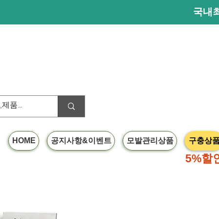
국내최
HOME
공지사항&이벤트
모발관리상품
구충상
40달러이상
5%할