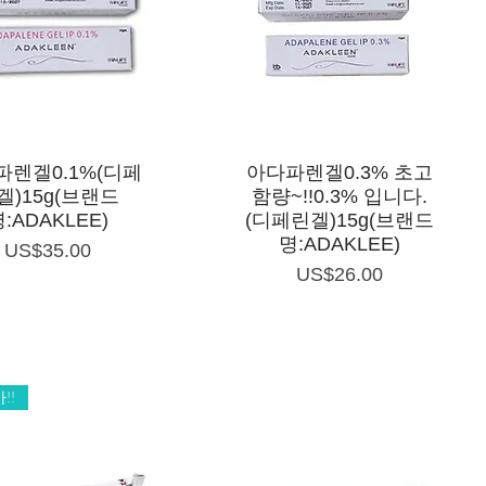
제품보기
제품보기
파렌겔0.1%(디페
아다파렌겔0.3% 초고
겔)15g(브랜드
함량~!!0.3% 입니다.
:ADAKLEE)
(디페린겔)15g(브랜드
명:ADAKLEE)
가격
US$35.00
가격
US$26.00
!!