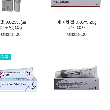
제품보기
제품보기
젤 0.025%(트레
에이렛젤 0.05% 20g
티노인)15g
1개-10개
가격
가격
US$18.00
US$18.00
기상품