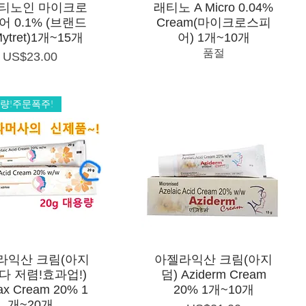
제품보기
제품보기
티노인 마이크로
래티노 A Micro 0.04%
 0.1% (브랜드
Cream(마이크로스피
ytret)1개~15개
어) 1개~10개
품절
가격
US$23.00
용량!주문폭주!
제품보기
제품보기
라익산 크림(아지
아젤라익산 크림(아지
다 저렴!효과업!)
덤) Aziderm Cream
ax Cream 20% 1
20% 1개~10개
개~20개