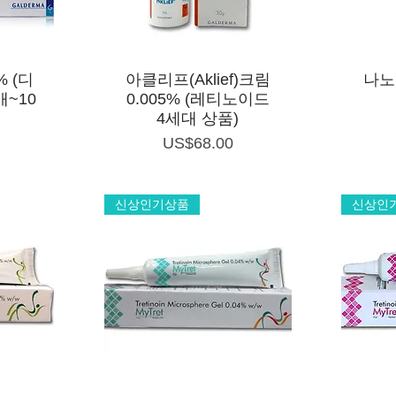
제품보기
% (디
아클리프(Aklief)크림
나노
개~10
0.005% (레티노이드
4세대 상품)
가격
US$68.00
신상인기상품
신상인