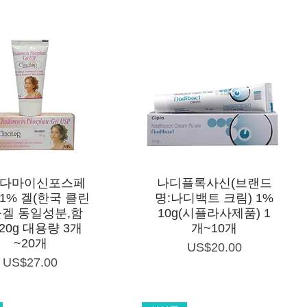
제품보기
제품보기
다마이신포스페
나디플록사신(브랜드
1% 겔(한국 클린
명:나디백트 크림) 1%
겔 동일성분,함
10g(시플라사제품) 1
 20g 대용량 3개
개~10개
~20개
가격
US$20.00
가격
US$27.00