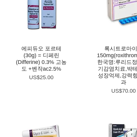
제품보기
제품보기
에피듀오 포르테
록시트로마
(30g) = 디페린
150mg(roxithrom
(Differine) 0.3% 고농
한국명:루리드정
도 +벤작ac2.5%
기감염치료,박
성장억제,강력
가격
US$25.00
과
가격
US$70.00