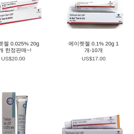
제품보기
제품보기
젤 0.025% 20g
에이렛젤 0.1% 20g 1
개 한정판매~!
개-10개
가격
가격
US$20.00
US$17.00