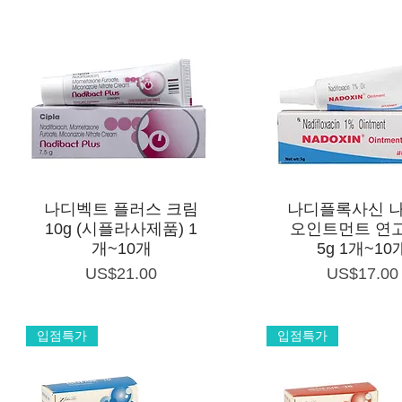
제품보기
제품보기
나디벡트 플러스 크림
나디플록사신 
10g (시플라사제품) 1
오인트먼트 연고
개~10개
5g 1개~10
가격
가격
US$21.00
US$17.00
입점특가
입점특가