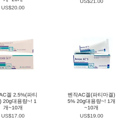
가격
US$21.00
가격
US$20.00
제품보기
제품보기
C겔 2.5%(파티
벤작AC겔(파티마겔)
 20g대용량~! 1
5% 20g대용량~! 1개
개~10개
~10개
가격
가격
US$17.00
US$19.00