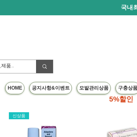
국내최
HOME
공지사항&이벤트
모발관리상품
구충상
40달러이상
5%할인
신상품