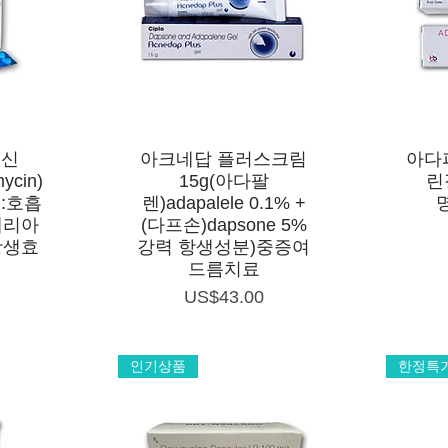
제품보기
이신
아크네답 플러스크림
아다
ycin)
15g(아다팔
린
:호흡
렌)adapalele 0.1% +
명
테리아
(다프손)dapsone 5%
항생효
강력 항생성분)중증여
드름치료
가격
US$43.00
인기상품
한정특가