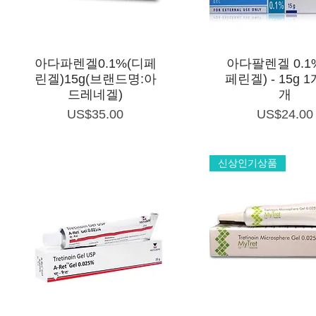
제품보기
제품보기
아다파렌겔0.1%(디페
아다팔렌겔 0.1
린겔)15g(브랜드명:아
페린겔) - 15g 1
드레네겔)
개
가격
가격
US$35.00
US$24.00
신상인기상품