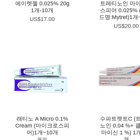
제품보기
제품보기
에이렛젤 0.025% 20g
트레티노인 마
1개-10개
스피어 0.025%
드명:Mytret)1개
가격
US$17.00
가격
US$20.00
제품보기
제품보기
래티노 A Micro 0.1%
수파트렛트C (
Cream (마이크로스피
노인 0.04 %+
어)1개~10개
마이신 1 %) 1
품절
개