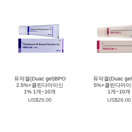
제품보기
제품보기
듀악겔(Duac gel)BPO
듀악겔(Duac gel
2.5%+클린다마이신
5%+클린다마이
1% 1개~10개
1개~10개
가격
가격
US$25.00
US$26.00