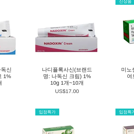
신상품
제품보기
나독신
나디플록사신(브랜드
미노씬
 1%
명: 나독신 크림) 1%
여
개
10g 1개~10개
가격
US$17.00
입점특가
입점특