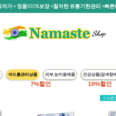
저가 + 정품100%보장 +철저한 유통기한관리 +빠
Shop
품
여드름관리상품
피부,눈미용제품
건강상품(검색창에
,70달러이상
7%할인
,100달러이상
10%할인
신상품