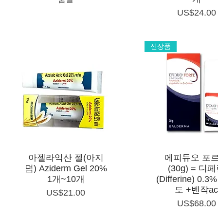
가격
US$24.00
신상품
제품보기
제품보기
아젤라익산 젤(아지
에피듀오 포
덤) Aziderm Gel 20%
(30g) = 디
1개~10개
(Differine) 0.
도 +벤작a
가격
US$21.00
가격
US$68.00