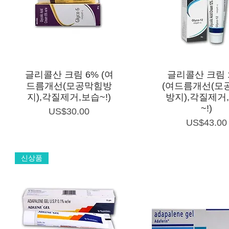
제품보기
제품보기
글리콜산 크림 6% (여
글리콜산 크림 
드름개선(모공막힘방
(여드름개선(모
지),각질제거,보습~!)
방지),각질제거
~!)
가격
US$30.00
가격
US$43.00
신상품