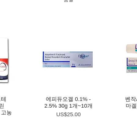
제품보기
르테
에피듀오겔 0.1% -
벤작A
페린
2.5% 30g 1개~10개
마겔)
3% 고농
가격
US$25.00
c