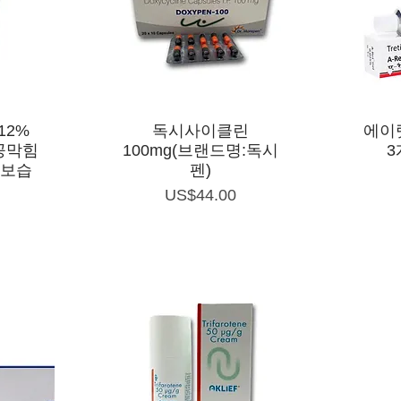
제품보기
12%
독시사이클린
에이렛
공막힘
100mg(브랜드명:독시
3
,보습
펜)
가격
US$44.00