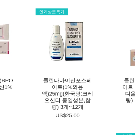
인기상품특가
제품보기
)BPO
클린다마이신포스페
클린
신1%
이트(1%외용
이트 
액)25mg(한국명:크레
디올
오신티 동일성분,함
량)
량) 3개~12개
가격
US$25.00