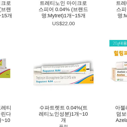
제품보기
이크로
트레티노인 마이크로
트레
 (브랜
스피어 0.04% (브랜드
스피어
~15개
명:Mytret)1개~15개
명:M
가격
US$22.00
20g대
제품보기
트레티
수파트렛트 0.04%(트
아젤
 클린다
레티노인성분)1개~10
덤보
개~10
개
Azel
품절