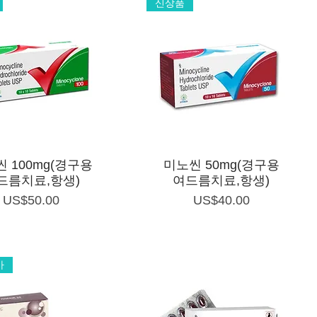
신상품
제품보기
제품보기
 100mg(경구용
미노씬 50mg(경구용
드름치료,항생)
여드름치료,항생)
가격
가격
US$50.00
US$40.00
가