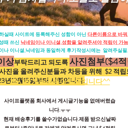
하실때 사이트에 등록해주신 성함이 아닌
다른이름으로 바꿔
성때 쓰신
닉네임이나 이니셜,성함을 알려주셔야 적립이 가
이나 이니셜,닉네임과 동일하게 후기작성시에는 알려주실필
사진첨부
($4적
이상
부탁드리고 되도록
진을 올려주신분들과 차등을 위해 $2 적립
23년12월15일부터 시행입니다.
게시판기능업데이트중입니다^^
사이프플랫폼 회사에서 게시글기능을 없애버렸습
니다.ㅜㅜ
​현재 배송후기를 쓸수가없습니다.제품 받으신날짜