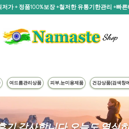
저가 + 정품100%보장 +철저한 유통기한관리 +빠
Shop
품
여드름관리상품
피부,눈미용제품
건강상품(검색창에
후기 감사합니다.오늘도 열심히