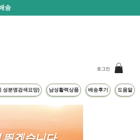
른배송
로그인
 성분명검색요망)
남성활력상품
배송후기
도움말
 뛰겠습니다.