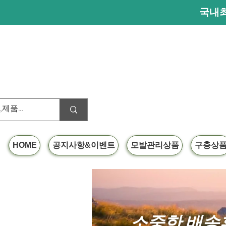
국내최
HOME
공지사항&이벤트
모발관리상품
구충상
소중한 배송