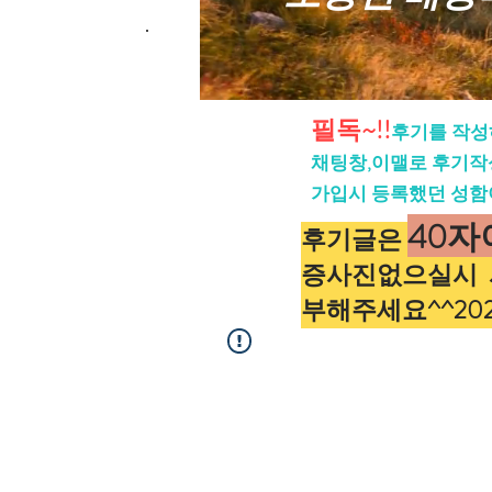
필독~!!
후기를 작성
채팅창,이맬로 후기작
가입시 등록했던 성함
40자
후기글은
증사진없으실시 사
부해주세요^^20