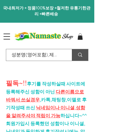
국내최저가 + 정품100%보장 +철저한 유통기한관
리 +빠른배송
Shop
필독~!!
후기를 작성하실때 사이트에
등록해주신 성함이 아닌
다른이름으로
바꿔서 쓰실경우
,카톡,채팅창,이맬로 후
기작성때 쓰신
닉네임이나 이니셜,성함
을 알려주셔야 적립이 가능
하십니다~^^
회원가입시 등록했던 성함이나 이니셜,
닉네임과 동일하게 후기작성시에는 알