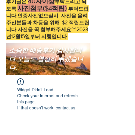
40자이상
후기글은
부탁드리고 되
사진첨부
($4적립)
도록
부탁드립
니다.인증사진없으실시 사진을 올려
주신분들과 차등을 위해 $2 적립드립
니다.사진을 꼭 첨부해주세요^^2023
년12월15일부터 시행입니다.
소중한 배송후기 감사합니
다.오늘도 열심히 뛰겠습니
다.
Widget Didn’t Load
Check your internet and refresh
this page.
If that doesn’t work, contact us.