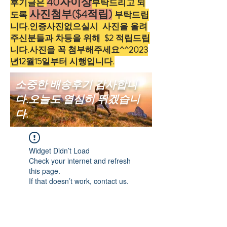
40자이상
후기글은
부탁드리고 되
사진첨부
($4적립)
도록
부탁드립
니다.인증사진없으실시 사진을 올려
주신분들과 차등을 위해 $2 적립드립
니다.사진을 꼭 첨부해주세요^^2023
년12월15일부터 시행입니다.
소중한 배송후기 감사합니
다.오늘도 열심히 뛰겠습니
다.
Widget Didn’t Load
Check your internet and refresh
this page.
If that doesn’t work, contact us.