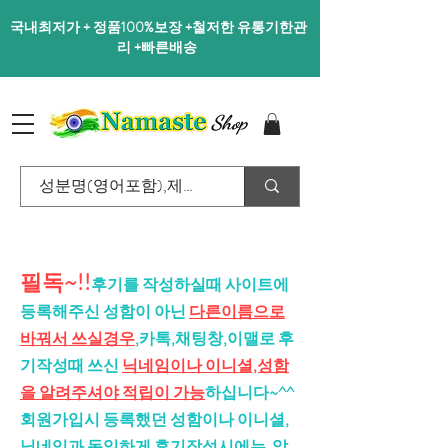
국내최저가 + 정품100%보장 +철저한 유통기한관
리 +빠른배송
Shop
필독~!!
후기를 작성하실때 사이트에
등록해주신 성함이 아닌
다른이름으로
바꿔서 쓰실경우
,카톡,채팅창,이맬로 후
기작성때 쓰신
닉네임이나 이니셜,성함
을 알려주셔야 적립이 가능
하십니다~^^
회원가입시 등록했던 성함이나 이니셜,
닉네임과 동일하게 후기작성시에는 알